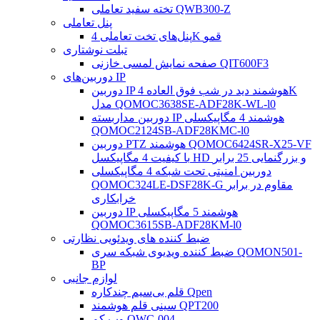
تخته سفید تعاملی QWB300-Z
پنل تعاملی
پنل‌های تخت تعاملی 4K قمو
تبلت نوشتاری
صفحه نمایش لمسی خازنی QIT600F3
دوربین‌های IP
دوربین IP هوشمند دید در شب فوق العاده 4K
مدل QOMOC3638SE-ADF28K-WL-l0
دوربین مداربسته IP هوشمند 4 مگاپیکسلی
QOMOC2124SB-ADF28KMC-l0
دوربین PTZ هوشمند QOMOC6424SR-X25-VF
با کیفیت 4 مگاپیکسل HD و بزرگنمایی 25 برابر
دوربین امنیتی تحت شبکه 4 مگاپیکسلی
QOMOC324LE-DSF28K-G مقاوم در برابر
خرابکاری
دوربین IP هوشمند 5 مگاپیکسلی
QOMOC3615SB-ADF28KM-l0
ضبط کننده های ویدئویی نظارتی
ضبط کننده ویدیوی شبکه سری QOMON501-
BP
لوازم جانبی
قلم بی‌سیم چندکاره Qpen
سینی قلم هوشمند QPT200
وب کم QWC-004