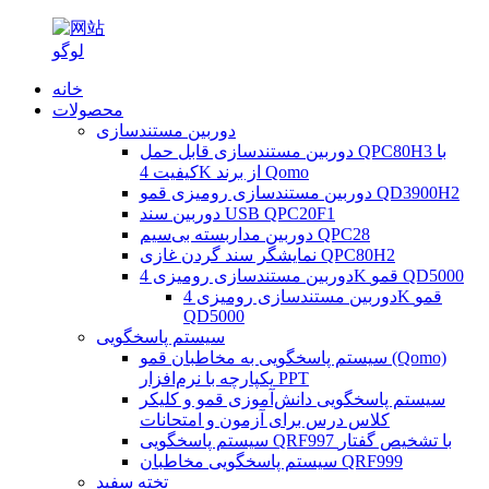
خانه
محصولات
دوربین مستندسازی
دوربین مستندسازی قابل حمل QPC80H3 با
کیفیت 4K از برند Qomo
دوربین مستندسازی رومیزی قمو QD3900H2
دوربین سند USB QPC20F1
دوربین مداربسته بی‌سیم QPC28
نمایشگر سند گردن غازی QPC80H2
دوربین مستندسازی رومیزی 4K قمو QD5000
دوربین مستندسازی رومیزی 4K قمو
QD5000
سیستم پاسخگویی
سیستم پاسخگویی به مخاطبان قمو (Qomo)
یکپارچه با نرم‌افزار PPT
سیستم پاسخگویی دانش‌آموزی قمو و کلیکر
کلاس درس برای آزمون و امتحانات
سیستم پاسخگویی QRF997 با تشخیص گفتار
سیستم پاسخگویی مخاطبان QRF999
تخته سفید