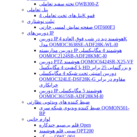
تخته سفید تعاملی QWB300-Z
پنل تعاملی
پنل‌های تخت تعاملی 4K قمو
تبلت نوشتاری
صفحه نمایش لمسی خازنی QIT600F3
دوربین‌های IP
دوربین IP هوشمند دید در شب فوق العاده 4K
مدل QOMOC3638SE-ADF28K-WL-l0
دوربین مداربسته IP هوشمند 4 مگاپیکسلی
QOMOC2124SB-ADF28KMC-l0
دوربین PTZ هوشمند QOMOC6424SR-X25-VF
با کیفیت 4 مگاپیکسل HD و بزرگنمایی 25 برابر
دوربین امنیتی تحت شبکه 4 مگاپیکسلی
QOMOC324LE-DSF28K-G مقاوم در برابر
خرابکاری
دوربین IP هوشمند 5 مگاپیکسلی
QOMOC3615SB-ADF28KM-l0
ضبط کننده های ویدئویی نظارتی
ضبط کننده ویدیوی شبکه سری QOMON501-
BP
لوازم جانبی
قلم بی‌سیم چندکاره Qpen
سینی قلم هوشمند QPT200
وب کم QWC-004