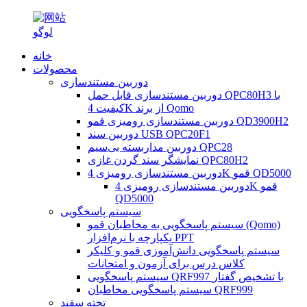
خانه
محصولات
دوربین مستندسازی
دوربین مستندسازی قابل حمل QPC80H3 با
کیفیت 4K از برند Qomo
دوربین مستندسازی رومیزی قمو QD3900H2
دوربین سند USB QPC20F1
دوربین مداربسته بی‌سیم QPC28
نمایشگر سند گردن غازی QPC80H2
دوربین مستندسازی رومیزی 4K قمو QD5000
دوربین مستندسازی رومیزی 4K قمو
QD5000
سیستم پاسخگویی
سیستم پاسخگویی به مخاطبان قمو (Qomo)
یکپارچه با نرم‌افزار PPT
سیستم پاسخگویی دانش‌آموزی قمو و کلیکر
کلاس درس برای آزمون و امتحانات
سیستم پاسخگویی QRF997 با تشخیص گفتار
سیستم پاسخگویی مخاطبان QRF999
تخته سفید