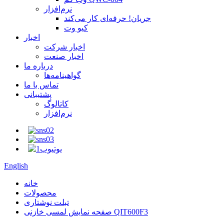
نرم‌افزار
جریان! حرفه‌ای کار می‌کند
کیو وت
اخبار
اخبار شرکت
اخبار صنعت
درباره ما
گواهینامه‌ها
تماس با ما
پشتیبانی
کاتالوگ
نرم‌افزار
English
خانه
محصولات
تبلت نوشتاری
صفحه نمایش لمسی خازنی QIT600F3