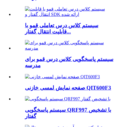
سیستم کلاس درس تعاملی قمو با
قابلیت انتقال گفتار...
سیستم پاسخگویی کلاس درس قمو برای
مدرسه
صفحه نمایش لمسی خازنی QIT600F3
سیستم پاسخگویی QRF997 با تشخیص
گفتار