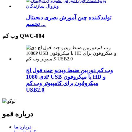
تولیدکننده چین آموزش بصری دیجیتال
تجسم ...
وب کم QWC-004
وب کم دوربین ضبط ویدیو چت فول اچ
دی 1080P USB با میکروفون HD و
میکروفون برای کامپیوتر وب کم
USB2.0
درباره قمو
درباره ما