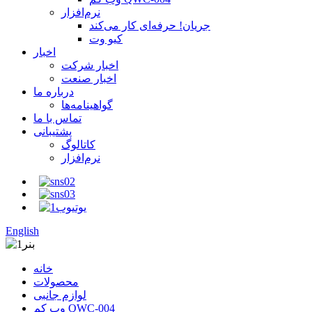
نرم‌افزار
جریان! حرفه‌ای کار می‌کند
کیو وت
اخبار
اخبار شرکت
اخبار صنعت
درباره ما
گواهینامه‌ها
تماس با ما
پشتیبانی
کاتالوگ
نرم‌افزار
English
خانه
محصولات
لوازم جانبی
وب کم QWC-004