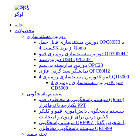
خانه
محصولات
دوربین مستندسازی
دوربین مستندسازی قابل حمل QPC80H3 با
کیفیت 4K از برند Qomo
دوربین مستندسازی رومیزی قمو QD3900H2
دوربین سند USB QPC20F1
دوربین مداربسته بی‌سیم QPC28
نمایشگر سند گردن غازی QPC80H2
دوربین مستندسازی رومیزی 4K قمو QD5000
دوربین مستندسازی رومیزی 4K قمو
QD5000
سیستم پاسخگویی
سیستم پاسخگویی به مخاطبان قمو (Qomo)
یکپارچه با نرم‌افزار PPT
سیستم پاسخگویی دانش‌آموزی قمو و کلیکر
کلاس درس برای آزمون و امتحانات
سیستم پاسخگویی QRF997 با تشخیص گفتار
سیستم پاسخگویی مخاطبان QRF999
تخته سفید