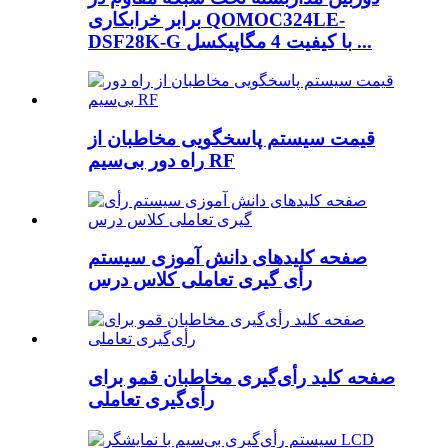
برابر خرابکاری QOMOC324LE-
DSF28K-G با کیفیت 4 مگاپیکسل ...
قیمت سیستم پاسخگویی مخاطبان از
راه دور بی‌سیم RF
صفحه کلیدهای دانش آموزی سیستم
رأی گیری تعاملی کلاس درس
صفحه کلید رأی‌گیری مخاطبان قمو برای
رأی‌گیری تعاملی