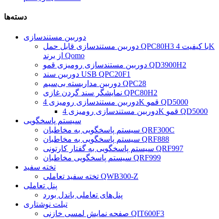
دسته‌ها
دوربین مستندسازی
دوربین مستندسازی قابل حمل QPC80H3 با کیفیت 4K
از برند Qomo
دوربین مستندسازی رومیزی قمو QD3900H2
دوربین سند USB QPC20F1
دوربین مداربسته بی‌سیم QPC28
نمایشگر سند گردن غازی QPC80H2
دوربین مستندسازی رومیزی 4K قمو QD5000
دوربین مستندسازی رومیزی 4K قمو QD5000
سیستم پاسخگویی
سیستم پاسخگویی به مخاطبان QRF300C
سیستم پاسخگویی به مخاطبان QRF888
سیستم پاسخگویی به گفتار کارتونی QRF997
سیستم پاسخگویی مخاطبان QRF999
تخته سفید
تخته سفید تعاملی QWB300-Z
پنل تعاملی
پنل‌های تعاملی باندل بورد
تبلت نوشتاری
صفحه نمایش لمسی خازنی QIT600F3