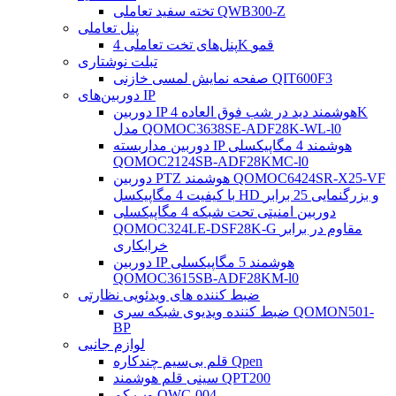
تخته سفید تعاملی QWB300-Z
پنل تعاملی
پنل‌های تخت تعاملی 4K قمو
تبلت نوشتاری
صفحه نمایش لمسی خازنی QIT600F3
دوربین‌های IP
دوربین IP هوشمند دید در شب فوق العاده 4K
مدل QOMOC3638SE-ADF28K-WL-l0
دوربین مداربسته IP هوشمند 4 مگاپیکسلی
QOMOC2124SB-ADF28KMC-l0
دوربین PTZ هوشمند QOMOC6424SR-X25-VF
با کیفیت 4 مگاپیکسل HD و بزرگنمایی 25 برابر
دوربین امنیتی تحت شبکه 4 مگاپیکسلی
QOMOC324LE-DSF28K-G مقاوم در برابر
خرابکاری
دوربین IP هوشمند 5 مگاپیکسلی
QOMOC3615SB-ADF28KM-l0
ضبط کننده های ویدئویی نظارتی
ضبط کننده ویدیوی شبکه سری QOMON501-
BP
لوازم جانبی
قلم بی‌سیم چندکاره Qpen
سینی قلم هوشمند QPT200
وب کم QWC-004