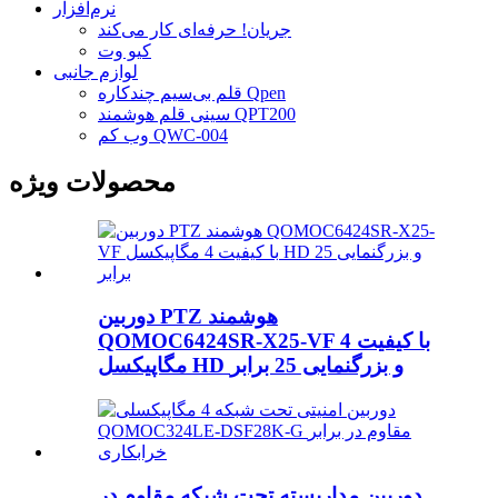
نرم‌افزار
جریان! حرفه‌ای کار می‌کند
کیو وت
لوازم جانبی
قلم بی‌سیم چندکاره Qpen
سینی قلم هوشمند QPT200
وب کم QWC-004
محصولات ویژه
دوربین PTZ هوشمند
QOMOC6424SR-X25-VF با کیفیت 4
مگاپیکسل HD و بزرگنمایی 25 برابر
دوربین مداربسته تحت شبکه مقاوم در