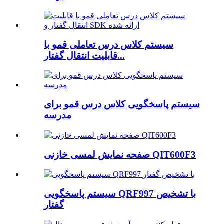
سیستم کلاس درس تعاملی قمو با
قابلیت انتقال گفتار...
سیستم پاسخگویی کلاس درس قمو برای
مدرسه
صفحه نمایش لمسی خازنی QIT600F3
سیستم پاسخگویی QRF997 با تشخیص
گفتار