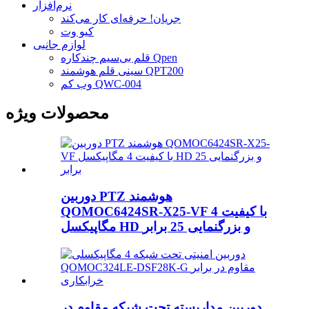
نرم‌افزار
جریان! حرفه‌ای کار می‌کند
کیو وت
لوازم جانبی
قلم بی‌سیم چندکاره Qpen
سینی قلم هوشمند QPT200
وب کم QWC-004
محصولات ویژه
دوربین PTZ هوشمند
QOMOC6424SR-X25-VF با کیفیت 4
مگاپیکسل HD و بزرگنمایی 25 برابر
دوربین مداربسته تحت شبکه مقاوم در