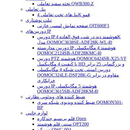
تخته سفید تعاملی QWB300-Z
پنل تعاملی
پنل‌های تخت تعاملی 4K قمو
تبلت نوشتاری
صفحه نمایش لمسی خازنی QIT600F3
دوربین‌های IP
دوربین IP هوشمند دید در شب فوق العاده 4K
مدل QOMOC3638SE-ADF28K-WL-l0
دوربین مداربسته IP هوشمند 4 مگاپیکسلی
QOMOC2124SB-ADF28KMC-l0
دوربین PTZ هوشمند QOMOC6424SR-X25-VF
با کیفیت 4 مگاپیکسل HD و بزرگنمایی 25 برابر
دوربین امنیتی تحت شبکه 4 مگاپیکسلی
QOMOC324LE-DSF28K-G مقاوم در برابر
خرابکاری
دوربین IP هوشمند 5 مگاپیکسلی
QOMOC3615SB-ADF28KM-l0
ضبط کننده های ویدئویی نظارتی
ضبط کننده ویدیوی شبکه سری QOMON501-
BP
لوازم جانبی
قلم بی‌سیم چندکاره Qpen
سینی قلم هوشمند QPT200
وب کم QWC-004