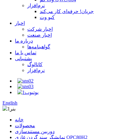
نرم‌افزار
جریان! حرفه‌ای کار می‌کند
کیو وت
اخبار
اخبار شرکت
اخبار صنعت
درباره ما
گواهینامه‌ها
تماس با ما
پشتیبانی
کاتالوگ
نرم‌افزار
English
خانه
محصولات
دوربین مستندسازی
نمایشگر سند گردن غازی QPC80H2