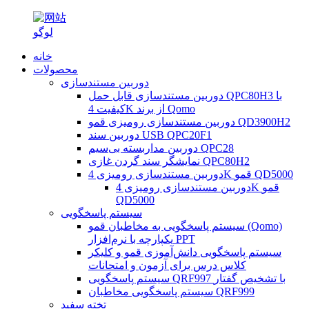
خانه
محصولات
دوربین مستندسازی
دوربین مستندسازی قابل حمل QPC80H3 با
کیفیت 4K از برند Qomo
دوربین مستندسازی رومیزی قمو QD3900H2
دوربین سند USB QPC20F1
دوربین مداربسته بی‌سیم QPC28
نمایشگر سند گردن غازی QPC80H2
دوربین مستندسازی رومیزی 4K قمو QD5000
دوربین مستندسازی رومیزی 4K قمو
QD5000
سیستم پاسخگویی
سیستم پاسخگویی به مخاطبان قمو (Qomo)
یکپارچه با نرم‌افزار PPT
سیستم پاسخگویی دانش‌آموزی قمو و کلیکر
کلاس درس برای آزمون و امتحانات
سیستم پاسخگویی QRF997 با تشخیص گفتار
سیستم پاسخگویی مخاطبان QRF999
تخته سفید