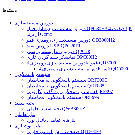
دسته‌ها
دوربین مستندسازی
دوربین مستندسازی قابل حمل QPC80H3 با کیفیت 4K
از برند Qomo
دوربین مستندسازی رومیزی قمو QD3900H2
دوربین سند USB QPC20F1
دوربین مداربسته بی‌سیم QPC28
نمایشگر سند گردن غازی QPC80H2
دوربین مستندسازی رومیزی 4K قمو QD5000
دوربین مستندسازی رومیزی 4K قمو QD5000
سیستم پاسخگویی
سیستم پاسخگویی به مخاطبان QRF300C
سیستم پاسخگویی به مخاطبان QRF888
سیستم پاسخگویی به گفتار کارتونی QRF997
سیستم پاسخگویی مخاطبان QRF999
تخته سفید
تخته سفید تعاملی QWB300-Z
پنل تعاملی
پنل‌های تعاملی باندل بورد
تبلت نوشتاری
صفحه نمایش لمسی خازنی QIT600F3