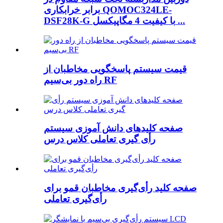
برابر خرابکاری QOMOC324LE-
DSF28K-G با کیفیت 4 مگاپیکسل ...
قیمت سیستم پاسخگویی مخاطبان از
راه دور بی‌سیم RF
صفحه کلیدهای دانش آموزی سیستم
رأی گیری تعاملی کلاس درس
صفحه کلید رأی‌گیری مخاطبان قمو برای
رأی‌گیری تعاملی