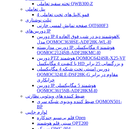
تخته سفید تعاملی QWB300-Z
پنل تعاملی
پنل‌های تخت تعاملی 4K قمو
تبلت نوشتاری
صفحه نمایش لمسی خازنی QIT600F3
دوربین‌های IP
دوربین IP هوشمند دید در شب فوق العاده 4K
مدل QOMOC3638SE-ADF28K-WL-l0
دوربین مداربسته IP هوشمند 4 مگاپیکسلی
QOMOC2124SB-ADF28KMC-l0
دوربین PTZ هوشمند QOMOC6424SR-X25-VF
با کیفیت 4 مگاپیکسل HD و بزرگنمایی 25 برابر
دوربین امنیتی تحت شبکه 4 مگاپیکسلی
QOMOC324LE-DSF28K-G مقاوم در برابر
خرابکاری
دوربین IP هوشمند 5 مگاپیکسلی
QOMOC3615SB-ADF28KM-l0
ضبط کننده های ویدئویی نظارتی
ضبط کننده ویدیوی شبکه سری QOMON501-
BP
لوازم جانبی
قلم بی‌سیم چندکاره Qpen
سینی قلم هوشمند QPT200
وب کم QWC-004