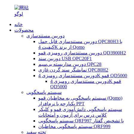
خانه
محصولات
دوربین مستندسازی
دوربین مستندسازی قابل حمل QPC80H3 با
کیفیت 4K از برند Qomo
دوربین مستندسازی رومیزی قمو QD3900H2
دوربین سند USB QPC20F1
دوربین مداربسته بی‌سیم QPC28
نمایشگر سند گردن غازی QPC80H2
دوربین مستندسازی رومیزی 4K قمو QD5000
دوربین مستندسازی رومیزی 4K قمو
QD5000
سیستم پاسخگویی
سیستم پاسخگویی به مخاطبان قمو (Qomo)
یکپارچه با نرم‌افزار PPT
سیستم پاسخگویی دانش‌آموزی قمو و کلیکر
کلاس درس برای آزمون و امتحانات
سیستم پاسخگویی QRF997 با تشخیص گفتار
سیستم پاسخگویی مخاطبان QRF999
تخته سفید