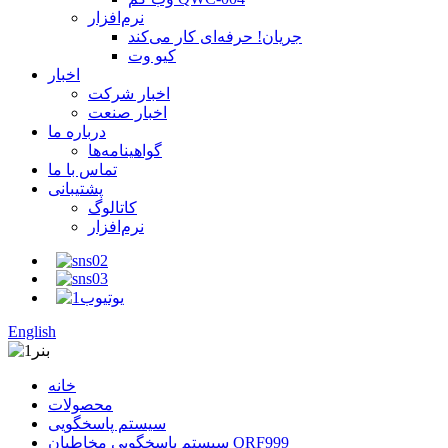
نرم‌افزار
جریان! حرفه‌ای کار می‌کند
کیو وت
اخبار
اخبار شرکت
اخبار صنعت
درباره ما
گواهینامه‌ها
تماس با ما
پشتیبانی
کاتالوگ
نرم‌افزار
English
خانه
محصولات
سیستم پاسخگویی
سیستم پاسخگویی مخاطبان QRF999