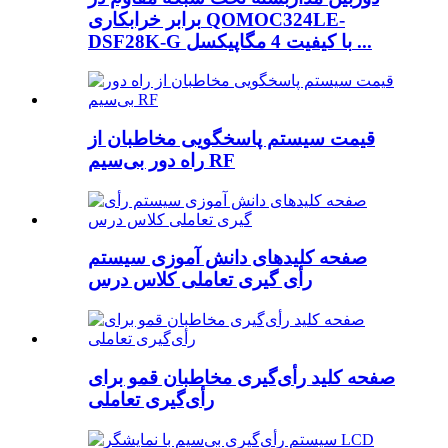
برابر خرابکاری QOMOC324LE-
DSF28K-G با کیفیت 4 مگاپیکسل ...
قیمت سیستم پاسخگویی مخاطبان از
راه دور بی‌سیم RF
صفحه کلیدهای دانش آموزی سیستم
رأی گیری تعاملی کلاس درس
صفحه کلید رأی‌گیری مخاطبان قمو برای
رأی‌گیری تعاملی