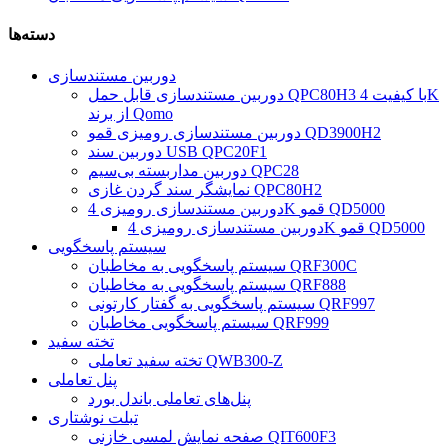
دسته‌ها
دوربین مستندسازی
دوربین مستندسازی قابل حمل QPC80H3 با کیفیت 4K
از برند Qomo
دوربین مستندسازی رومیزی قمو QD3900H2
دوربین سند USB QPC20F1
دوربین مداربسته بی‌سیم QPC28
نمایشگر سند گردن غازی QPC80H2
دوربین مستندسازی رومیزی 4K قمو QD5000
دوربین مستندسازی رومیزی 4K قمو QD5000
سیستم پاسخگویی
سیستم پاسخگویی به مخاطبان QRF300C
سیستم پاسخگویی به مخاطبان QRF888
سیستم پاسخگویی به گفتار کارتونی QRF997
سیستم پاسخگویی مخاطبان QRF999
تخته سفید
تخته سفید تعاملی QWB300-Z
پنل تعاملی
پنل‌های تعاملی باندل بورد
تبلت نوشتاری
صفحه نمایش لمسی خازنی QIT600F3