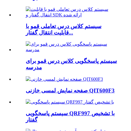
سیستم کلاس درس تعاملی قمو با
قابلیت انتقال گفتار...
سیستم پاسخگویی کلاس درس قمو برای
مدرسه
صفحه نمایش لمسی خازنی QIT600F3
سیستم پاسخگویی QRF997 با تشخیص
گفتار