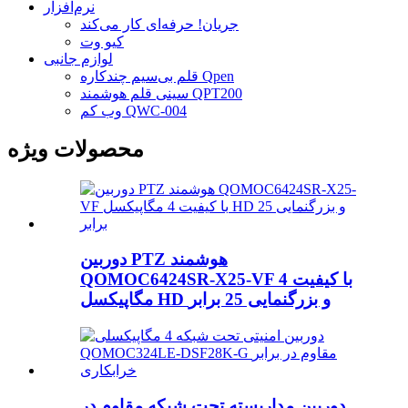
نرم‌افزار
جریان! حرفه‌ای کار می‌کند
کیو وت
لوازم جانبی
قلم بی‌سیم چندکاره Qpen
سینی قلم هوشمند QPT200
وب کم QWC-004
محصولات ویژه
دوربین PTZ هوشمند
QOMOC6424SR-X25-VF با کیفیت 4
مگاپیکسل HD و بزرگنمایی 25 برابر
دوربین مداربسته تحت شبکه مقاوم در