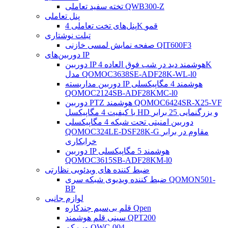
تخته سفید تعاملی QWB300-Z
پنل تعاملی
پنل‌های تخت تعاملی 4K قمو
تبلت نوشتاری
صفحه نمایش لمسی خازنی QIT600F3
دوربین‌های IP
دوربین IP هوشمند دید در شب فوق العاده 4K
مدل QOMOC3638SE-ADF28K-WL-l0
دوربین مداربسته IP هوشمند 4 مگاپیکسلی
QOMOC2124SB-ADF28KMC-l0
دوربین PTZ هوشمند QOMOC6424SR-X25-VF
با کیفیت 4 مگاپیکسل HD و بزرگنمایی 25 برابر
دوربین امنیتی تحت شبکه 4 مگاپیکسلی
QOMOC324LE-DSF28K-G مقاوم در برابر
خرابکاری
دوربین IP هوشمند 5 مگاپیکسلی
QOMOC3615SB-ADF28KM-l0
ضبط کننده های ویدئویی نظارتی
ضبط کننده ویدیوی شبکه سری QOMON501-
BP
لوازم جانبی
قلم بی‌سیم چندکاره Qpen
سینی قلم هوشمند QPT200
وب کم QWC-004