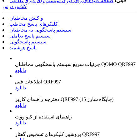
قبلی:
صفحه کلیدهای رأی گیری سیستم رأی گیری تعاملی
کلاس درس
واکنش مخاطبان
کلیکرهای پاسخ مخاطب
سیستم پاسخگویی به مخاطبان
سیستم پاسخ تعاملی
سیستم پاسخگویی
پاسخ هوشمند
جزئیات سریع سیستم پاسخگویی مخاطبان QOMO QRF997
دانلود
اطلاعات فنی QRF997
دانلود
دفترچه راهنمای کاربر QRF997 (15 جایگاه شارژ)
دانلود
راهنمای استفاده از کیو ووت
دانلود
بروشور کلیکرهای تشخیص گفتار QRF997