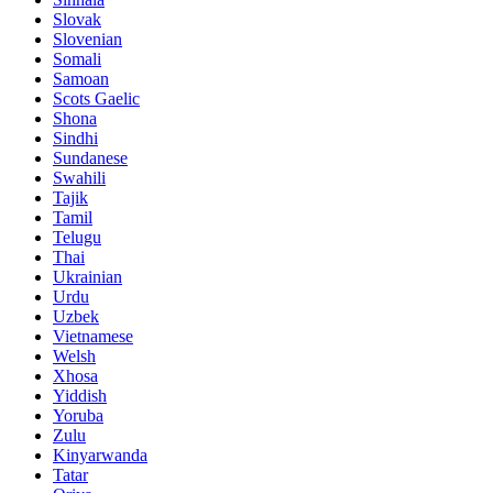
Slovak
Slovenian
Somali
Samoan
Scots Gaelic
Shona
Sindhi
Sundanese
Swahili
Tajik
Tamil
Telugu
Thai
Ukrainian
Urdu
Uzbek
Vietnamese
Welsh
Xhosa
Yiddish
Yoruba
Zulu
Kinyarwanda
Tatar