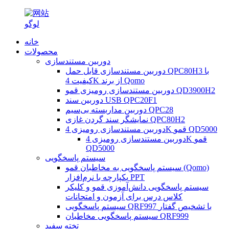
خانه
محصولات
دوربین مستندسازی
دوربین مستندسازی قابل حمل QPC80H3 با
کیفیت 4K از برند Qomo
دوربین مستندسازی رومیزی قمو QD3900H2
دوربین سند USB QPC20F1
دوربین مداربسته بی‌سیم QPC28
نمایشگر سند گردن غازی QPC80H2
دوربین مستندسازی رومیزی 4K قمو QD5000
دوربین مستندسازی رومیزی 4K قمو
QD5000
سیستم پاسخگویی
سیستم پاسخگویی به مخاطبان قمو (Qomo)
یکپارچه با نرم‌افزار PPT
سیستم پاسخگویی دانش‌آموزی قمو و کلیکر
کلاس درس برای آزمون و امتحانات
سیستم پاسخگویی QRF997 با تشخیص گفتار
سیستم پاسخگویی مخاطبان QRF999
تخته سفید