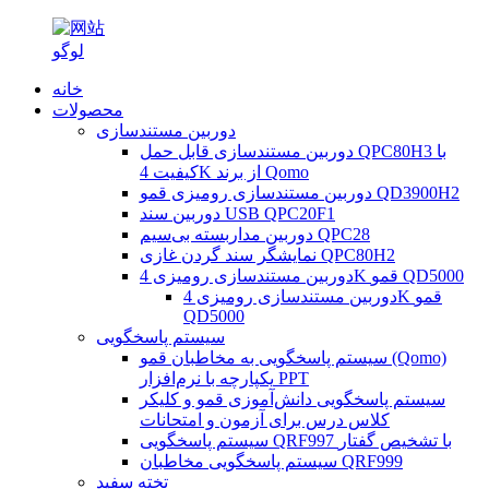
خانه
محصولات
دوربین مستندسازی
دوربین مستندسازی قابل حمل QPC80H3 با
کیفیت 4K از برند Qomo
دوربین مستندسازی رومیزی قمو QD3900H2
دوربین سند USB QPC20F1
دوربین مداربسته بی‌سیم QPC28
نمایشگر سند گردن غازی QPC80H2
دوربین مستندسازی رومیزی 4K قمو QD5000
دوربین مستندسازی رومیزی 4K قمو
QD5000
سیستم پاسخگویی
سیستم پاسخگویی به مخاطبان قمو (Qomo)
یکپارچه با نرم‌افزار PPT
سیستم پاسخگویی دانش‌آموزی قمو و کلیکر
کلاس درس برای آزمون و امتحانات
سیستم پاسخگویی QRF997 با تشخیص گفتار
سیستم پاسخگویی مخاطبان QRF999
تخته سفید