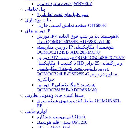
تخته سفید تعاملی QWB300-Z
پنل تعاملی
پنل‌های تخت تعاملی 4K قمو
تبلت نوشتاری
صفحه نمایش لمسی خازنی QIT600F3
دوربین‌های IP
دوربین IP هوشمند دید در شب فوق العاده 4K
مدل QOMOC3638SE-ADF28K-WL-l0
دوربین مداربسته IP هوشمند 4 مگاپیکسلی
QOMOC2124SB-ADF28KMC-l0
دوربین PTZ هوشمند QOMOC6424SR-X25-VF
با کیفیت 4 مگاپیکسل HD و بزرگنمایی 25 برابر
دوربین امنیتی تحت شبکه 4 مگاپیکسلی
QOMOC324LE-DSF28K-G مقاوم در برابر
خرابکاری
دوربین IP هوشمند 5 مگاپیکسلی
QOMOC3615SB-ADF28KM-l0
ضبط کننده های ویدئویی نظارتی
ضبط کننده ویدیوی شبکه سری QOMON501-
BP
لوازم جانبی
قلم بی‌سیم چندکاره Qpen
سینی قلم هوشمند QPT200
وب کم QWC-004