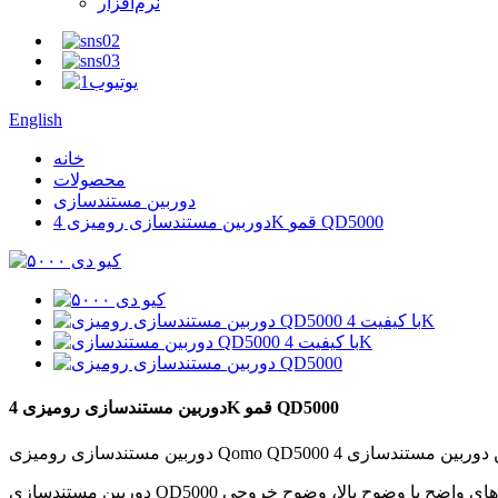
نرم‌افزار
English
خانه
محصولات
دوربین مستندسازی
دوربین مستندسازی رومیزی 4K قمو QD5000
دوربین مستندسازی رومیزی 4K قمو QD5000
دوربین مستندسازی QD5000 قمو دارای قابلیت زوم ۳.۵ برابر و حسگر تصویر حرفه‌ای برای ارائه رنگ‌های واضح با وضوح بالا، وضوح خروجی Full HD 1080p با ۶۰ فریم در ثانیه است. QD5000 با پشتیبانی از