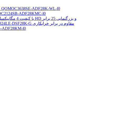
دوربین IP هوشمند دید در شب فوق العاده 4K مدل QOMOC3638SE-ADF28K-WL-l0
دوربین مداربسته IP هوشمند 4 مگاپیکسلی DF28KMC-l0
دوربین PTZ هوشمند QOMOC6424SR-X25-VF با کیفیت 4 مگاپیکسل HD و بزرگنمایی 25 برابر
دوربین امنیتی تحت شبکه 4 مگاپیکسلی QOMOC324LE-DSF28K-G مقاوم در برابر خرابکاری
دوربین IP هوشمند 5 مگاپی