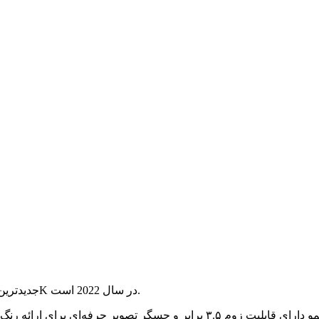
دوربین مستندسازی رومیزی Qomo QD5000 جدیدترین دوربین مستندسازی 4K در سال 2022 است.