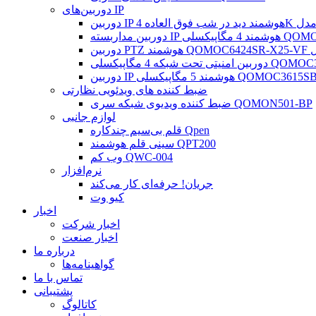
دوربین‌های IP
QOMOC2124SB-A
کسلی QOMOC3615SB-ADF28KM-l0
ضبط کننده های ویدئویی نظارتی
ضبط کننده ویدیوی شبکه سری QOMON501-BP
لوازم جانبی
قلم بی‌سیم چندکاره Qpen
سینی قلم هوشمند QPT200
وب کم QWC-004
نرم‌افزار
جریان! حرفه‌ای کار می‌کند
کیو وت
اخبار
اخبار شرکت
اخبار صنعت
درباره ما
گواهینامه‌ها
تماس با ما
پشتیبانی
کاتالوگ