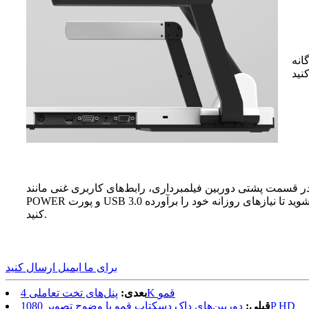
تند و می‌توانید زاویه
ر قسمت پشتی دوربین فیلمبرداری، رابط‌های کاربری غنی مانند VGA OUT، HDMI OUT، HDMI IN، LAN، line IN، LIN OUT،
POWER و پورت USB 3.0 وجود دارد. می‌توانید از طریق این رابط‌ها به دستگاه‌های زیادی متصل شوید تا نیازهای روزانه خود را برآورده
کنید.
برای ما ایمیل ارسال کنید
پنل‌های تخت تعاملی 4K قمو
بعدی:
دوربین‌های داک دسکتاپ قمو با وضوح تصویر 1080P HD
قبلی: