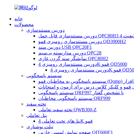
خانه
محصولات
دوربین مستندسازی
دوربین مستندسازی رومیزی قمو QD3900H2
دوربین سند USB QPC20F1
دوربین مداربسته بی‌سیم QPC28
نمایشگر سند گردن غازی QPC80H2
دوربین مستندسازی رومیزی 4K قمو QD5000
دسازی رومیزی 4K قمو QD5000
سیستم پاسخگویی
قمو و کلیکر کلاس درس برای آزمون و امتحانات
سیستم پاسخگویی QRF997 با تشخیص گفتار
سیستم پاسخگویی مخاطبان QRF999
تخته سفید
تخته سفید تعاملی QWB300-Z
پنل تعاملی
پنل‌های تخت تعاملی 4K قمو
تبلت نوشتاری
صفحه نمایش لمسی خازنی QIT600F3