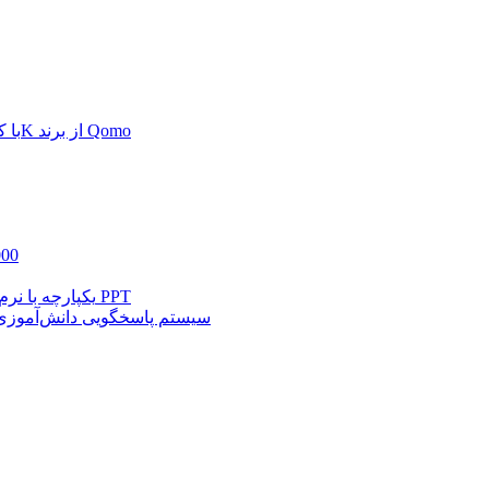
دوربین مستندسازی قابل حمل QPC80H3 با کیفیت 4K از برند Qomo
دوربین مستن
سیستم پاسخگویی به مخاطبان قمو (Qomo) یکپارچه با نرم‌افزار PPT
سیستم پاسخگویی دانش‌آموزی 