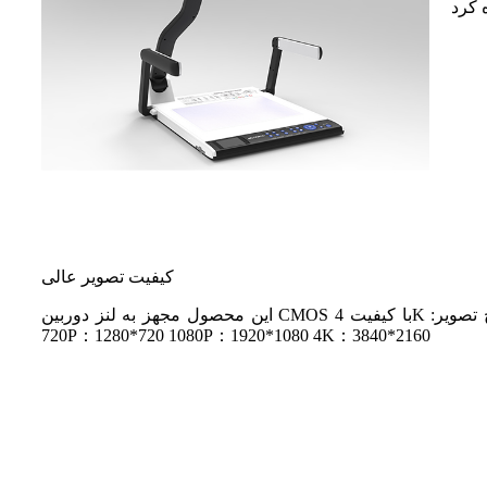
کیفیت تصویر عالی
این محصول مجهز به لنز دوربین CMOS با کیفیت 4K و 10 مگاپیکسل است که کیفیت تصویر را افزایش می‌دهد. وضوح تصویر:
720P：1280*720 1080P：1920*1080 4K：3840*2160