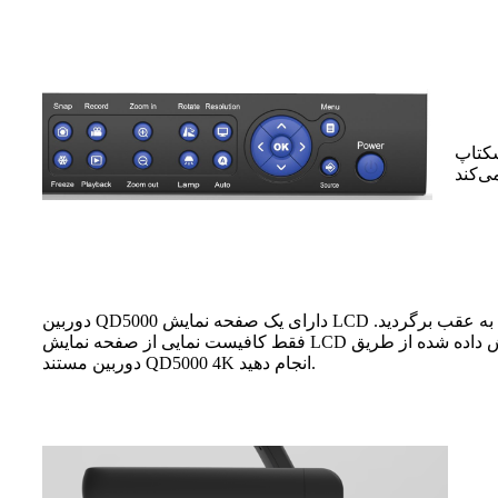
مر دسترسی به آنها را بدون
دوربین QD5000 دارای یک صفحه نمایش LCD در دکمه است، نیازی نیست برای کنترل روی صفحه نمایش تعاملی به عقب برگردید.
فقط کافیست نمایی از صفحه نمایش LCD داشته باشید، می‌توانید هرگونه تنظیمی را برای اسناد یا اشیاء نمایش داده شده از طریق
دوربین مستند QD5000 4K انجام دهید.